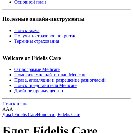
Основной план
Полезные онлайн-инструменты
Поиск врача
Получить страховое покрытие
Термины страхования
Wellcare от Fidelis Care
О программе Medicare
Помогите мне найти план Medicare
Права, апелляции и разрешение разногласий
Поиск представителя Medicare
Двойное преимущество
Поиск плана
A
A
A
Дом | Fidelis Care
Новости | Fidelis Care
Блог Fidelis Care