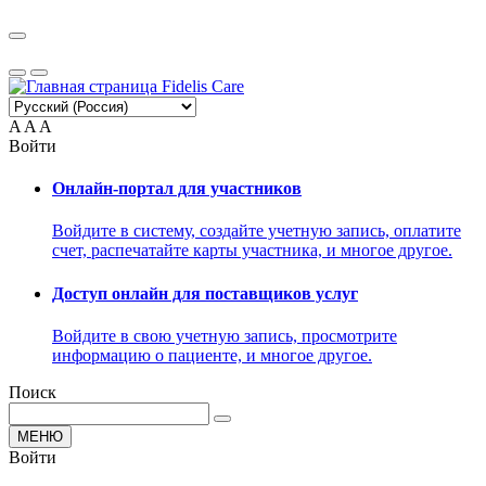
A
A
A
Войти
Онлайн-портал для участников
Войдите в систему, создайте учетную запись, оплатите
счет, распечатайте карты участника, и многое другое.
Доступ онлайн для поставщиков услуг
Войдите в свою учетную запись, просмотрите
информацию о пациенте, и многое другое.
Поиск
МЕНЮ
Войти