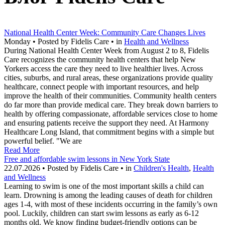
National Health Center Week: Community Care Changes Lives
Monday • Posted by Fidelis Care • in
Health and Wellness
During National Health Center Week from August 2 to 8, Fidelis
Care recognizes the community health centers that help New
Yorkers access the care they need to live healthier lives. Across
cities, suburbs, and rural areas, these organizations provide quality
healthcare, connect people with important resources, and help
improve the health of their communities. Community health centers
do far more than provide medical care. They break down barriers to
health by offering compassionate, affordable services close to home
and ensuring patients receive the support they need. At Harmony
Healthcare Long Island, that commitment begins with a simple but
powerful belief. "We are
Read More
Free and affordable swim lessons in New York State
22.07.2026 • Posted by Fidelis Care • in
Children's Health
,
Health
and Wellness
Learning to swim is one of the most important skills a child can
learn. Drowning is among the leading causes of death for children
ages 1-4, with most of these incidents occurring in the family’s own
pool. Luckily, children can start swim lessons as early as 6-12
months old. We know finding budget-friendly options can be