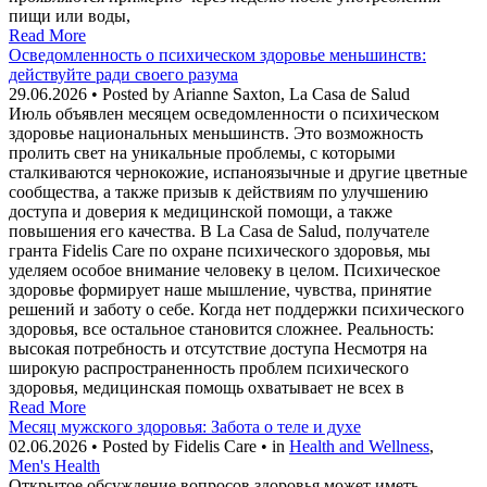
пищи или воды,
Read More
Осведомленность о психическом здоровье меньшинств:
действуйте ради своего разума
29.06.2026 • Posted by Arianne Saxton, La Casa de Salud
Июль объявлен месяцем осведомленности о психическом
здоровье национальных меньшинств. Это возможность
пролить свет на уникальные проблемы, с которыми
сталкиваются чернокожие, испаноязычные и другие цветные
сообщества, а также призыв к действиям по улучшению
доступа и доверия к медицинской помощи, а также
повышения его качества. В La Casa de Salud, получателе
гранта Fidelis Care по охране психического здоровья, мы
уделяем особое внимание человеку в целом. Психическое
здоровье формирует наше мышление, чувства, принятие
решений и заботу о себе. Когда нет поддержки психического
здоровья, все остальное становится сложнее. Реальность:
высокая потребность и отсутствие доступа Несмотря на
широкую распространенность проблем психического
здоровья, медицинская помощь охватывает не всех в
Read More
Месяц мужского здоровья: Забота о теле и духе
02.06.2026 • Posted by Fidelis Care • in
Health and Wellness
,
Men's Health
Открытое обсуждение вопросов здоровья может иметь