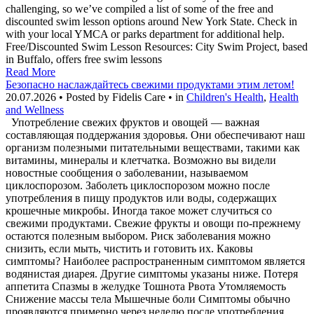
challenging, so we’ve compiled a list of some of the free and
discounted swim lesson options around New York State. Check in
with your local YMCA or parks department for additional help.
Free/Discounted Swim Lesson Resources: City Swim Project, based
in Buffalo, offers free swim lessons
Read More
Безопасно наслаждайтесь свежими продуктами этим летом!
20.07.2026 • Posted by Fidelis Care • in
Children's Health
,
Health
and Wellness
Употребление свежих фруктов и овощей — важная
составляющая поддержания здоровья. Они обеспечивают наш
организм полезными питательными веществами, такими как
витамины, минералы и клетчатка. Возможно вы видели
новостные сообщения о заболевании, называемом
циклоспорозом. Заболеть циклоспорозом можно после
употребления в пищу продуктов или воды, содержащих
крошечные микробы. Иногда такое может случиться со
свежими продуктами. Свежие фрукты и овощи по-прежнему
остаются полезным выбором. Риск заболевания можно
снизить, если мыть, чистить и готовить их. Каковы
симптомы? Наиболее распространенным симптомом является
водянистая диарея. Другие симптомы указаны ниже. Потеря
аппетита Спазмы в желудке Тошнота Рвота Утомляемость
Снижение массы тела Мышечные боли Симптомы обычно
проявляются примерно через неделю после употребления