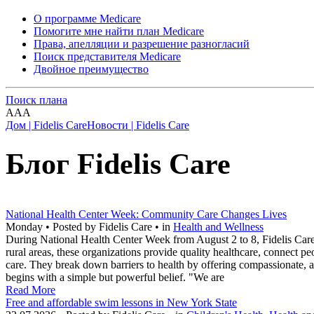
О программе Medicare
Помогите мне найти план Medicare
Права, апелляции и разрешение разногласий
Поиск представителя Medicare
Двойное преимущество
Поиск плана
A
A
A
Дом | Fidelis Care
Новости | Fidelis Care
Блог Fidelis Care
National Health Center Week: Community Care Changes Lives
Monday • Posted by Fidelis Care • in
Health and Wellness
During National Health Center Week from August 2 to 8, Fidelis Care r
rural areas, these organizations provide quality healthcare, connect 
care. They break down barriers to health by offering compassionate, 
begins with a simple but powerful belief. "We are
Read More
Free and affordable swim lessons in New York State