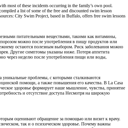
with most of these incidents occurring in the family’s own pool.
compiled a list of some of the free and discounted swim lesson
rces: City Swim Project, based in Buffalo, offers free swim lessons
лезными питательными веществами, такими как витамины,
спорозом можно после употребления в пищу продуктов или
ежнему остаются полезным выбором. Риск заболевания можно
арея. Другие симптомы указаны ниже. Потеря аппетита
о через неделю после употребления пищи или воды,
а уникальные проблемы, с которыми сталкиваются
ицинской помощи, а также повышения его качества. В La Casa
ихическое здоровье формирует наше мышление, чувства, принятие
 потребность и отсутствие доступа Несмотря на широкую
которым оценивают обращение за помощью или визит к врачу.
зическом, так и о психическом здоровье. Почему важны