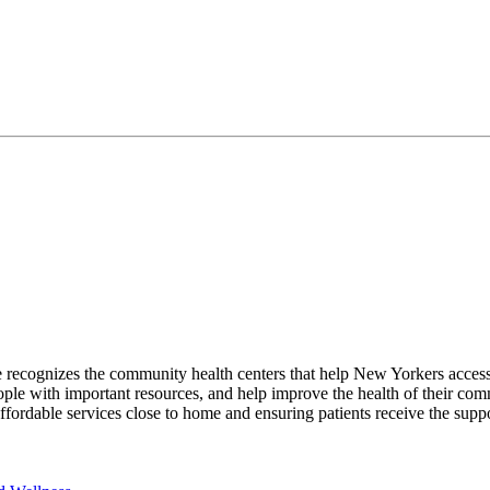
ecognizes the community health centers that help New Yorkers access the
people with important resources, and help improve the health of their c
affordable services close to home and ensuring patients receive the su