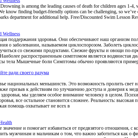
d Wellness
. Drowning is among the leading causes of death for children ages 1-4, 
 We know finding budget-friendly options can be challenging, so we’ve 
rks department for additional help. Free/Discounted Swim Lesson Resou
d Wellness
ая поддержания здоровья. Они обеспечивают наш организм по
ния о заболевании, называемом циклоспорозом. Заболеть цикло
учиться со свежими продуктами. Свежие фрукты и овощи по-пр
? Наиболее распространенным симптомом является водянистая ди
сы тела Мышечные боли Симптомы обычно проявляются примерн
йте ради своего разума
вье национальных меньшинств. Это возможность пролить свет н
акже призыв к действиям по улучшению доступа и доверия к мед
ого здоровья, мы уделяем особое внимание человеку в целом. Пс
оровья, все остальное становится сложнее. Реальность: высокая
кая помощь охватывает не всех в
Health
 значение и помогает избавиться от предвзятого отношения, с 
ть мужчинам и мальчикам о том, что важно заботиться как о фи