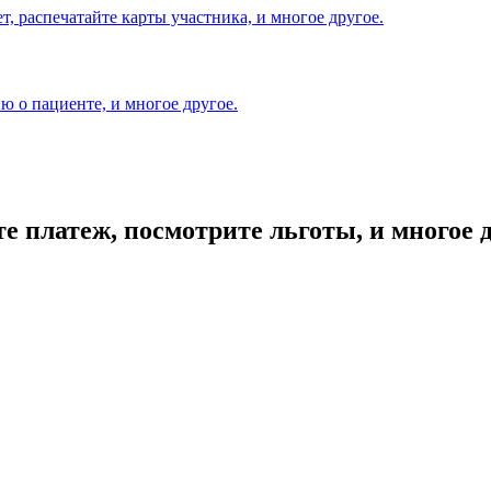
т, распечатайте карты участника, и многое другое.
 о пациенте, и многое другое.
е платеж, посмотрите льготы, и многое д