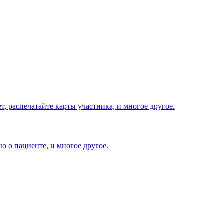
т, распечатайте карты участника, и многое другое.
 о пациенте, и многое другое.