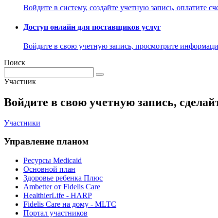
Войдите в систему, создайте учетную запись, оплатите сче
Доступ онлайн для поставщиков услуг
Войдите в свою учетную запись, просмотрите информацию
Поиск
Участник
Войдите в свою учетную запись, сделайт
Участники
Управление планом
Ресурсы Medicaid
Основной план
Здоровье ребенка Плюс
Ambetter от Fidelis Care
HealthierLife - HARP
Fidelis Care на дому - MLTC
Портал участников