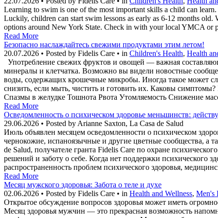
22.07.2026 • Posted by Fidelis Care • in
Children's Health
,
Health an
Learning to swim is one of the most important skills a child can learn
Luckily, children can start swim lessons as early as 6-12 months old.
options around New York State. Check in with your local YMCA or pa
Read More
Безопасно наслаждайтесь свежими продуктами этим летом!
20.07.2026 • Posted by Fidelis Care • in
Children's Health
,
Health an
Употребление свежих фруктов и овощей — важная составляющ
минералы и клетчатка. Возможно вы видели новостные сообще
воды, содержащих крошечные микробы. Иногда такое может сл
снизить, если мыть, чистить и готовить их. Каковы симптомы
Спазмы в желудке Тошнота Рвота Утомляемость Снижение мас
Read More
Осведомленность о психическом здоровье меньшинств: действу
29.06.2026 • Posted by Arianne Saxton, La Casa de Salud
Июль объявлен месяцем осведомленности о психическом здоро
чернокожие, испаноязычные и другие цветные сообщества, а т
de Salud, получателе гранта Fidelis Care по охране психическ
решений и заботу о себе. Когда нет поддержки психического зд
распространенность проблем психического здоровья, медицинс
Read More
Месяц мужского здоровья: Забота о теле и духе
02.06.2026 • Posted by Fidelis Care • in
Health and Wellness
,
Men's 
Открытое обсуждение вопросов здоровья может иметь огромное
Месяц здоровья мужчин — это прекрасная возможность напомни