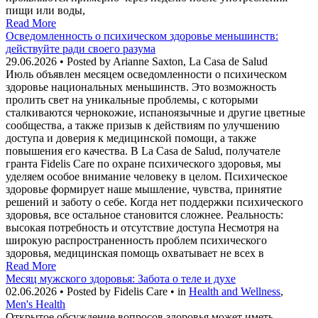
пищи или воды,
Read More
Осведомленность о психическом здоровье меньшинств:
действуйте ради своего разума
29.06.2026 • Posted by Arianne Saxton, La Casa de Salud
Июль объявлен месяцем осведомленности о психическом
здоровье национальных меньшинств. Это возможность
пролить свет на уникальные проблемы, с которыми
сталкиваются чернокожие, испаноязычные и другие цветные
сообщества, а также призыв к действиям по улучшению
доступа и доверия к медицинской помощи, а также
повышения его качества. В La Casa de Salud, получателе
гранта Fidelis Care по охране психического здоровья, мы
уделяем особое внимание человеку в целом. Психическое
здоровье формирует наше мышление, чувства, принятие
решений и заботу о себе. Когда нет поддержки психического
здоровья, все остальное становится сложнее. Реальность:
высокая потребность и отсутствие доступа Несмотря на
широкую распространенность проблем психического
здоровья, медицинская помощь охватывает не всех в
Read More
Месяц мужского здоровья: Забота о теле и духе
02.06.2026 • Posted by Fidelis Care • in
Health and Wellness
,
Men's Health
Открытое обсуждение вопросов здоровья может иметь