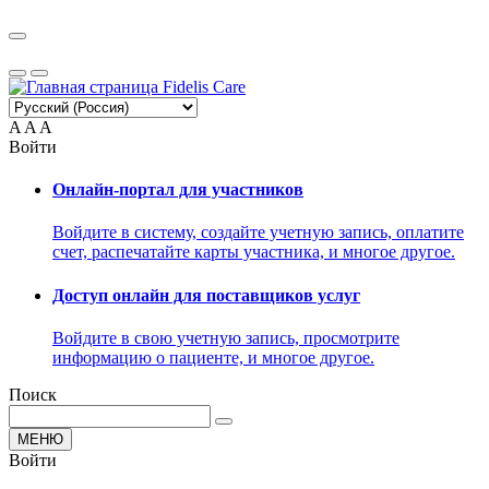
A
A
A
Войти
Онлайн-портал для участников
Войдите в систему, создайте учетную запись, оплатите
счет, распечатайте карты участника, и многое другое.
Доступ онлайн для поставщиков услуг
Войдите в свою учетную запись, просмотрите
информацию о пациенте, и многое другое.
Поиск
МЕНЮ
Войти