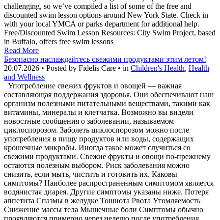
challenging, so we’ve compiled a list of some of the free and
discounted swim lesson options around New York State. Check in
with your local YMCA or parks department for additional help.
Free/Discounted Swim Lesson Resources: City Swim Project, based
in Buffalo, offers free swim lessons
Read More
Безопасно наслаждайтесь свежими продуктами этим летом!
20.07.2026 • Posted by Fidelis Care • in
Children's Health
,
Health
and Wellness
Употребление свежих фруктов и овощей — важная
составляющая поддержания здоровья. Они обеспечивают наш
организм полезными питательными веществами, такими как
витамины, минералы и клетчатка. Возможно вы видели
новостные сообщения о заболевании, называемом
циклоспорозом. Заболеть циклоспорозом можно после
употребления в пищу продуктов или воды, содержащих
крошечные микробы. Иногда такое может случиться со
свежими продуктами. Свежие фрукты и овощи по-прежнему
остаются полезным выбором. Риск заболевания можно
снизить, если мыть, чистить и готовить их. Каковы
симптомы? Наиболее распространенным симптомом является
водянистая диарея. Другие симптомы указаны ниже. Потеря
аппетита Спазмы в желудке Тошнота Рвота Утомляемость
Снижение массы тела Мышечные боли Симптомы обычно
проявляются примерно через неделю после употребления