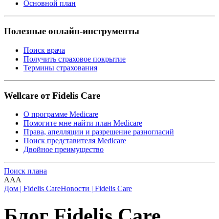
Основной план
Полезные онлайн-инструменты
Поиск врача
Получить страховое покрытие
Термины страхования
Wellcare от Fidelis Care
О программе Medicare
Помогите мне найти план Medicare
Права, апелляции и разрешение разногласий
Поиск представителя Medicare
Двойное преимущество
Поиск плана
A
A
A
Дом | Fidelis Care
Новости | Fidelis Care
Блог Fidelis Care