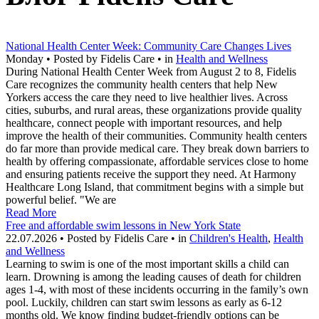
National Health Center Week: Community Care Changes Lives
Monday • Posted by Fidelis Care • in
Health and Wellness
During National Health Center Week from August 2 to 8, Fidelis
Care recognizes the community health centers that help New
Yorkers access the care they need to live healthier lives. Across
cities, suburbs, and rural areas, these organizations provide quality
healthcare, connect people with important resources, and help
improve the health of their communities. Community health centers
do far more than provide medical care. They break down barriers to
health by offering compassionate, affordable services close to home
and ensuring patients receive the support they need. At Harmony
Healthcare Long Island, that commitment begins with a simple but
powerful belief. "We are
Read More
Free and affordable swim lessons in New York State
22.07.2026 • Posted by Fidelis Care • in
Children's Health
,
Health
and Wellness
Learning to swim is one of the most important skills a child can
learn. Drowning is among the leading causes of death for children
ages 1-4, with most of these incidents occurring in the family’s own
pool. Luckily, children can start swim lessons as early as 6-12
months old. We know finding budget-friendly options can be