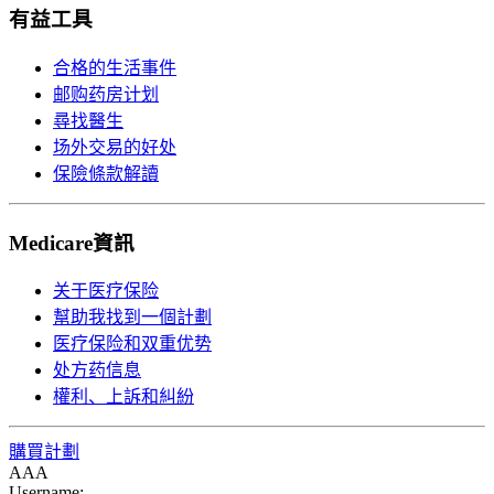
有益工具
合格的生活事件
邮购药房计划
尋找醫生
场外交易的好处
保險條款解讀
Medicare資訊
关于医疗保险
幫助我找到一個計劃
医疗保险和双重优势
处方药信息
權利、上訴和糾紛
購買計劃
A
A
A
Username: