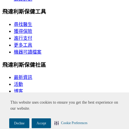
飛達利斯保健工具
尋找醫生
獲得保險
進行支付
更多工具
機器可讀檔案
飛達利斯保健社區
最新資訊
活動
博客
This website uses cookies to ensure you get the best experience on
按一下此連結，您將離開飛達利斯保健網站。
our website.
無歧視
隱私政策
隐私惯例
可达性
免責聲明
網站地圖
誠信
New York Quality Healthcare Corporation
Cookie Preferences
Decline
Accept
FIDELIS CARE是Centene Corporation的商標