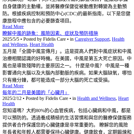
自身健康的主動權。並將醫療保健從被動應對轉變為主動預
防。根據疾病控制和預防中心(CDC)的最新指南，以下是您健
康旅程中應包含的必要篩查項目。
Read More
瞭解中風的跡象：風險因素、症狀及預防措施
2025/5/5 • Posted by Fidelis Care • in
Caregiver Support
,
Health
and Wellness
,
Heart Health
五月是「全國中風宣傳月」。這是提高人們對中風症狀和中風
治療相關認識的好時機。在美國，中風是第五大死亡原因。中
風也是導致殘障的主要原因之一。 什麼是中風？ 中風是一種
影響通向大腦以及大腦內部動脈的疾病。如果大腦缺氧，哪怕
只有幾分鐘，都可能造成一部分大腦的死亡或受損。
Read More
每年的二月是美國的「心臟月」
2025/2/12 • Posted by Fidelis Care • in
Health and Wellness
,
Heart
Health
您知道嗎？大約80%的心血管疾病，包括心臟病和中風，都是
可以預防的。透過養成積極的生活習慣和與您的醫療保健服務
提供者合作保護您的心臟健康是非常重要的。 瞭解您的風險
年長者和年輕人都需要保持心臟健康。健康飲食，定期鍛煉和