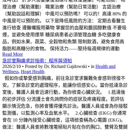
理治療（幫助運動） 職業治療（幫助日常活動） 言語治療
（幫助說話和理解） 中風可以預防嗎？ 可以的！高達 80% 的
中風是可以預防的。 以下是降低風險的方法： 定期去看醫生
進行檢查 遵醫囑服用藥物 掌握您的血壓和膽固醇數值 不要吸
煙，並避免使用煙草 糖尿病患者必須管理血糖 多吃健康食
品，例如水果、蔬菜、全穀物和魚類 限制飲酒，避免食用高
脂肪和高糖分的食物。 保持活力——堅持每週規律的運動
Read More
急診室胸痛求診指南：程序與須知
2026/2/10 • Posted by Dr. Richard Gajdowski • in
Health and
Wellness
,
Heart Health
假如你或摯愛感到胸痛，前往急診室求醫難免會感到徬徨不
安。了解急診室的處理程序，能讓你倍感安心。當你抵達急診
室後，醫護人員會迅速行動，為你檢查心臟狀況。 1.抵達後
的初步評估 分流護士會先詢問你的症狀及疼痛程度。若評估
顯示情況危急，你將會獲得優先診治。醫護人員或會為你接駁
監測儀，以監測心率及血氧水平。 2.心臟檢查 (EKG) 你通常
會在 10 分鐘內接受心臟檢查，這項檢查稱為心電圖 (EKG)。
做法：醫護人員會將數塊電極貼片貼在你的胸口、雙臂及雙腿