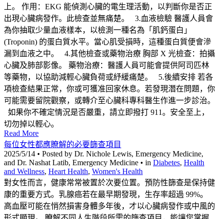
上。 作用：EKG 能偵測心臟的電生理活動，以判斷你是否正
出現心臟病發作。此檢查並無痛楚。 3.血液檢驗 醫護人員會
為你抽取少量血液樣本，以檢測一種名為「肌鈣蛋白」
(Troponin) 的蛋白質水平。當心肌受損時，這種蛋白質便會滲
漏到血液之中。 4.其他檢查或藥物治療 胸部 X 光檢查：拍攝
心臟及肺部影像。 藥物治療：醫護人員可能會提供阿司匹林
等藥物，以協助減輕心臟負荷或紓緩痛楚。 5.後續安排 若各
項檢查結果正常，你或可獲准回家休息。若發現潛在問題，你
可能需要留院觀察，或轉介至心臟科專科醫生作進一步診治。
如果你不確定情況是否嚴重，請立即撥打 911。安全至上，
切勿掉以輕心。
Read More
每位女性都應瞭解的必要篩查項目
2025/5/14 • Posted by Dr. Nichole Lewis, Emergency Medicine,
and Dr. Nashat Latib, Emergency Medicine • in
Diabetes
,
Health
and Wellness
,
Heart Health
,
Women's Health
對女性而言，健康常常被置於次要位置。預防性篩查是保持健
康的重要方式。乳腺癌若在最早期發現，生存率超過 99%。
高血壓可能在悄然損害身體多年後，才以心臟病發作或中風的
形式顯現。 瞭解不同人生階段所需的篩查項目，能讓您掌握