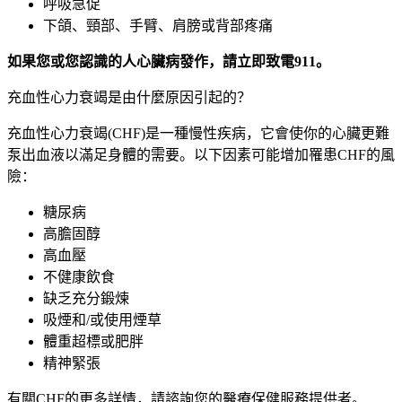
呼吸急促
下頜、頸部、手臂、肩膀或背部疼痛
如果您或您認識的人心臟病發作，請立即致電
911
。
充血性心力衰竭是由什麼原因引起的？
充血性心力衰竭(CHF)
是一種慢性疾病，它會使你的心臟更難
泵出血液以滿足身體的需要。以下因素可能增加罹患CHF的風
險：
糖尿病
高膽固醇
高血壓
不健康飲食
缺乏充分鍛煉
吸煙和/
或使用煙草
體重超標或肥胖
精神緊張
有關CHF
的更多詳情，請諮詢您的醫療保健服務提供者。