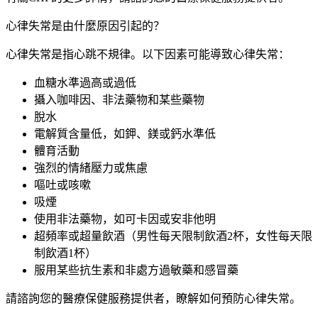
心律失常是由什麼原因引起的？
心律失常是指心跳不規律。以下因素可能導致心律失常：
血糖水準過高或過低
攝入咖啡因、非法藥物和某些藥物
脫水
電解質含量低，如鉀、鎂或鈣水準低
體育活動
強烈的情緒壓力或焦慮
嘔吐或咳嗽
吸煙
使用非法藥物，如可卡因或安非他明
超頻率或超量飲酒（男性每天限制飲酒2
杯，女性每天限
制飲酒1杯）
服用某些抗生素和非處方過敏藥和感冒藥
請諮詢您的醫療保健服務提供者，瞭解如何預防心律失常。