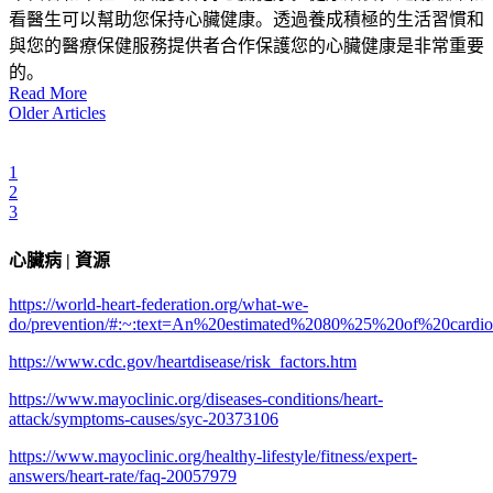
看醫生可以幫助您保持心臟健康。透過養成積極的生活習慣和
與您的醫療保健服務提供者合作保護您的心臟健康是非常重要
的。
Read More
Older Articles
1
2
3
心臟病 | 資源
https://world-heart-federation.org/what-we-
do/prevention/#:~:text=An%20estimated%2080%25%20of%20c
https://www.cdc.gov/heartdisease/risk_factors.htm
https://www.mayoclinic.org/diseases-conditions/heart-
attack/symptoms-causes/syc-20373106
https://www.mayoclinic.org/healthy-lifestyle/fitness/expert-
answers/heart-rate/faq-20057979