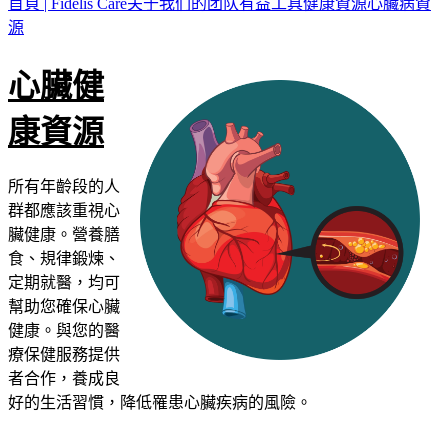
首頁 | Fidelis Care
关于我们的团队
有益工具
健康資源
心臟病資
源
心臟健
康資源
所有年齡段的人
群都應該重視心
臟健康。營養膳
食、規律鍛煉、
定期就醫，均可
幫助您確保心臟
健康。
與您的醫
療保健服務提供
者合作，養成良
好的生活習慣，降低罹患心臟疾病的風險。