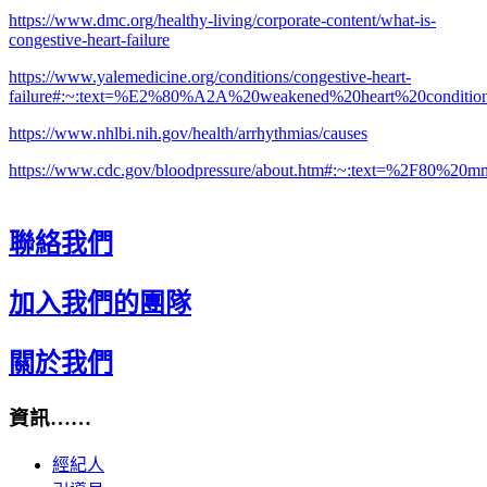
https://www.dmc.org/healthy-living/corporate-content/what-is-
congestive-heart-failure
https://www.yalemedicine.org/conditions/congestive-heart-
failure#:~:text=%E2%80%A2A%20weakened%20heart%20condition
https://www.nhlbi.nih.gov/health/arrhythmias/causes
https://www.cdc.gov/bloodpressure/about.htm#:~:text=%2F
聯絡我們
加入我們的團隊
關於我們
資訊……
經紀人