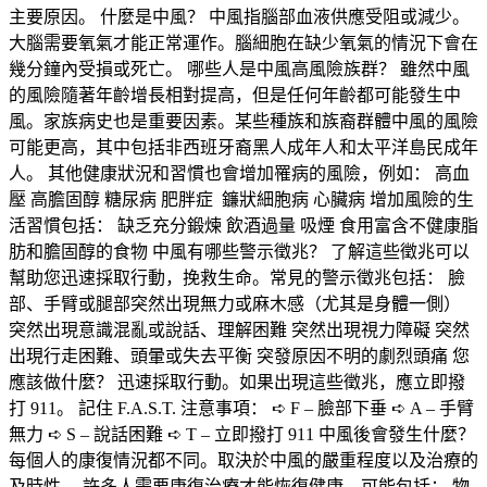
主要原因。 什麼是中風？ 中風指腦部血液供應受阻或減少。
大腦需要氧氣才能正常運作。腦細胞在缺少氧氣的情況下會在
幾分鐘內受損或死亡。 哪些人是中風高風險族群？ 雖然中風
的風險隨著年齡增長相對提高，但是任何年齡都可能發生中
風。家族病史也是重要因素。某些種族和族裔群體中風的風險
可能更高，其中包括非西班牙裔黑人成年人和太平洋島民成年
人。 其他健康狀況和習慣也會增加罹病的風險，例如： 高血
壓 高膽固醇 糖尿病 肥胖症 鐮狀細胞病 心臟病 增加風險的生
活習慣包括： 缺乏充分鍛煉 飲酒過量 吸煙 食用富含不健康脂
肪和膽固醇的食物 中風有哪些警示徵兆？ 了解這些徵兆可以
幫助您迅速採取行動，挽救生命。常見的警示徵兆包括： 臉
部、手臂或腿部突然出現無力或麻木感（尤其是身體一側）
突然出現意識混亂或說話、理解困難 突然出現視力障礙 突然
出現行走困難、頭暈或失去平衡 突發原因不明的劇烈頭痛 您
應該做什麼？ 迅速採取行動。如果出現這些徵兆，應立即撥
打 911。 記住 F.A.S.T. 注意事項： ➪ F – 臉部下垂 ➪ A – 手臂
無力 ➪ S – 說話困難 ➪ T – 立即撥打 911 中風後會發生什麼？
每個人的康復情況都不同。取決於中風的嚴重程度以及治療的
及時性。 許多人需要康復治療才能恢復健康。可能包括： 物