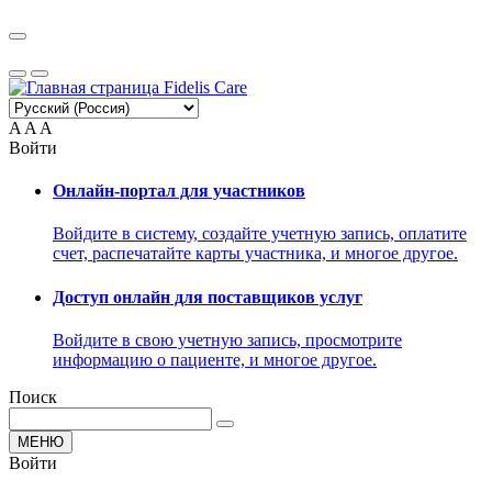
A
A
A
Войти
Онлайн-портал для участников
Войдите в систему, создайте учетную запись, оплатите
счет, распечатайте карты участника, и многое другое.
Доступ онлайн для поставщиков услуг
Войдите в свою учетную запись, просмотрите
информацию о пациенте, и многое другое.
Поиск
МЕНЮ
Войти