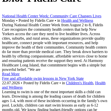
National Health Center Week: Community Care Changes Lives
Monday • Posted by Fidelis Care • in
Health and Wellness
During National Health Center Week from August 2 to 8, Fidelis
Care recognizes the community health centers that help New
Yorkers access the care they need to live healthier lives. Across
cities, suburbs, and rural areas, these organizations provide quality
healthcare, connect people with important resources, and help
improve the health of their communities. Community health centers
do far more than provide medical care. They break down barriers to
health by offering compassionate, affordable services close to home
and ensuring patients receive the support they need. At Harmony
Healthcare Long Island, that commitment begins with a simple but
powerful belief. "We are
Read More
Free and affordable swim lessons in New York State
22.07.2026 • Posted by Fidelis Care • in
Children's Health
,
Health
and Wellness
Learning to swim is one of the most important skills a child can
learn. Drowning is among the leading causes of death for children
ages 1-4, with most of these incidents occurring in the family’s own
pool. Luckily, children can start swim lessons as early as 6-12
months old. We know finding budget-friendly options can be