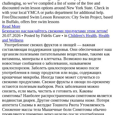
challenging, so we’ve compiled a list of some of the free and
discounted swim lesson options around New York State. Check in
with your local YMCA or parks department for additional help.
Free/Discounted Swim Lesson Resources: City Swim Project, based
in Buffalo, offers free swim lessons
Read More
Безопасно наслаждайтесь свежими продуктами этим летом!
20.07.2026 • Posted by Fidelis Care • in
Children's Health
,
Health
and Wellness
Употребление свежих фруктов и овощей — важная
составляющая поддержания здоровья. Они обеспечивают наш
организм полезными питательными веществами, такими как
витамины, минералы и клетчатка. Возможно вы видели
новостные сообщения о заболевании, называемом
циклоспорозом. Заболеть циклоспорозом можно после
употребления в пищу продуктов или воды, содержащих
крошечные микробы. Иногда такое может случиться со
свежими продуктами. Свежие фрукты и овощи по-прежнему
остаются полезным выбором. Риск заболевания можно
снизить, если мыть, чистить и готовить их. Каковы
симптомы? Наиболее распространенным симптомом является
водянистая диарея. Другие симптомы указаны ниже. Потеря
аппетита Спазмы в желудке Тошнота Рвота Утомляемость
Снижение массы тела Мышечные боли Симптомы обычно
проявляются примерно через неделю после употребления