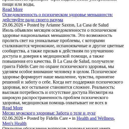
пищи или воды,
Read More
Осведомленность о психическом здоровье меньшинств:
действуйте ради своего разума
29.06.2026 • Posted by Arianne Saxton, La Casa de Salud
Июль объявлен месяцем осведомленности о психическом
здоровье национальных меньшинств. Это возможность
пролить свет на уникальные проблемы, с которыми
сталкиваются чернокожие, испаноязычные и другие цветные
сообщества, а также призыв к действиям по улучшению
доступа и доверия к медицинской помощи, а также
повышения его качества. В La Casa de Salud, получателе
гранта Fidelis Care по охране психического здоровья, мы
уделяем особое внимание человеку в целом. Психическое
здоровье формирует наше мышление, чувства, принятие
решений и заботу о себе. Когда нет поддержки психического
здоровья, все остальное становится сложнее. Реальность:
высокая потребность и отсутствие доступа Несмотря на
широкую распространенность проблем психического
здоровья, медицинская помощь охватывает не всех в
Read More
Месяц мужского здоровья: Забота о теле и духе
02.06.2026 • Posted by Fidelis Care • in
Health and Wellness
,
Men's Health
Открытое обсуждение вопросов здоровья может иметь