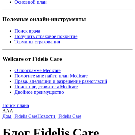
Основной план
Полезные онлайн-инструменты
Поиск врача
Получить страховое покрытие
Термины страхования
Wellcare от Fidelis Care
О программе Medicare
Помогите мне найти план Medicare
Права, апелляции и разрешение разногласий
Поиск представителя Medicare
Двойное преимущество
Поиск плана
A
A
A
Дом | Fidelis Care
Новости | Fidelis Care
Блог Fidelis Care