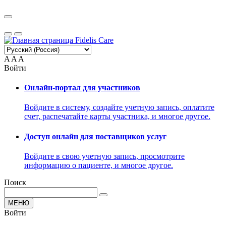
A
A
A
Войти
Онлайн-портал для участников
Войдите в систему, создайте учетную запись, оплатите
счет, распечатайте карты участника, и многое другое.
Доступ онлайн для поставщиков услуг
Войдите в свою учетную запись, просмотрите
информацию о пациенте, и многое другое.
Поиск
МЕНЮ
Войти