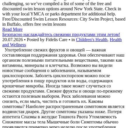
challenging, so we’ve compiled a list of some of the free and
discounted swim lesson options around New York State. Check in
with your local YMCA or parks department for additional help.
Free/Discounted Swim Lesson Resources: City Swim Project, based
in Buffalo, offers free swim lessons
Read More
Безопасно наслаждайтесь свежими продуктами этим летом!
20.07.2026 • Posted by Fidelis Care • in
Children's Health
,
Health
and Wellness
Употребление свежих фруктов и овощей — важная
составляющая поддержания здоровья. Они обеспечивают наш
организм полезными питательными веществами, такими как
витамины, минералы и клетчатка. Возможно вы видели
новостные сообщения о заболевании, называемом
циклоспорозом. Заболеть циклоспорозом можно после
употребления в пищу продуктов или воды, содержащих
крошечные микробы. Иногда такое может случиться со
свежими продуктами. Свежие фрукты и овощи по-прежнему
остаются полезным выбором. Риск заболевания можно
снизить, если мыть, чистить и готовить их. Каковы
симптомы? Наиболее распространенным симптомом является
водянистая диарея. Другие симптомы указаны ниже. Потеря
аппетита Спазмы в желудке Тошнота Рвота Утомляемость
Снижение массы тела Мышечные боли Симптомы обычно
проявляются примерно через неделю после употребления