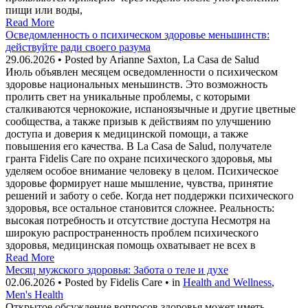
пищи или воды,
Read More
Осведомленность о психическом здоровье меньшинств:
действуйте ради своего разума
29.06.2026 • Posted by Arianne Saxton, La Casa de Salud
Июль объявлен месяцем осведомленности о психическом
здоровье национальных меньшинств. Это возможность
пролить свет на уникальные проблемы, с которыми
сталкиваются чернокожие, испаноязычные и другие цветные
сообщества, а также призыв к действиям по улучшению
доступа и доверия к медицинской помощи, а также
повышения его качества. В La Casa de Salud, получателе
гранта Fidelis Care по охране психического здоровья, мы
уделяем особое внимание человеку в целом. Психическое
здоровье формирует наше мышление, чувства, принятие
решений и заботу о себе. Когда нет поддержки психического
здоровья, все остальное становится сложнее. Реальность:
высокая потребность и отсутствие доступа Несмотря на
широкую распространенность проблем психического
здоровья, медицинская помощь охватывает не всех в
Read More
Месяц мужского здоровья: Забота о теле и духе
02.06.2026 • Posted by Fidelis Care • in
Health and Wellness
,
Men's Health
Открытое обсуждение вопросов здоровья может иметь