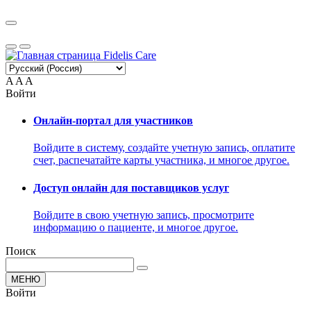
A
A
A
Войти
Онлайн-портал для участников
Войдите в систему, создайте учетную запись, оплатите
счет, распечатайте карты участника, и многое другое.
Доступ онлайн для поставщиков услуг
Войдите в свою учетную запись, просмотрите
информацию о пациенте, и многое другое.
Поиск
МЕНЮ
Войти