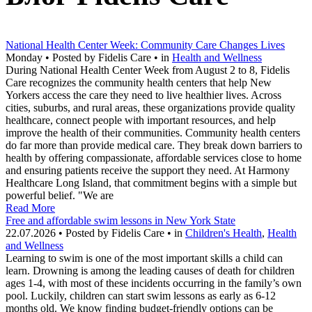
National Health Center Week: Community Care Changes Lives
Monday • Posted by Fidelis Care • in
Health and Wellness
During National Health Center Week from August 2 to 8, Fidelis
Care recognizes the community health centers that help New
Yorkers access the care they need to live healthier lives. Across
cities, suburbs, and rural areas, these organizations provide quality
healthcare, connect people with important resources, and help
improve the health of their communities. Community health centers
do far more than provide medical care. They break down barriers to
health by offering compassionate, affordable services close to home
and ensuring patients receive the support they need. At Harmony
Healthcare Long Island, that commitment begins with a simple but
powerful belief. "We are
Read More
Free and affordable swim lessons in New York State
22.07.2026 • Posted by Fidelis Care • in
Children's Health
,
Health
and Wellness
Learning to swim is one of the most important skills a child can
learn. Drowning is among the leading causes of death for children
ages 1-4, with most of these incidents occurring in the family’s own
pool. Luckily, children can start swim lessons as early as 6-12
months old. We know finding budget-friendly options can be