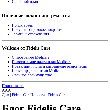
Основной план
Полезные онлайн-инструменты
Поиск врача
Получить страховое покрытие
Термины страхования
Wellcare от Fidelis Care
О программе Medicare
Помогите мне найти план Medicare
Права, апелляции и разрешение разногласий
Поиск представителя Medicare
Двойное преимущество
Поиск плана
A
A
A
Дом | Fidelis Care
Новости | Fidelis Care
Блог Fidelis Care