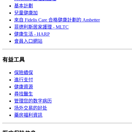
基本計劃
兒童健康加
來自 Fidelis Care 合格健康計劃的 Ambetter
菲德利斯居家護理 - MLTC
健康生活 - HARP
會員入口網站
有益工具
保險續保
進行支付
健康資源
尋找醫生
管理您的数字病历
场外交易的好处
藥房福利資訊