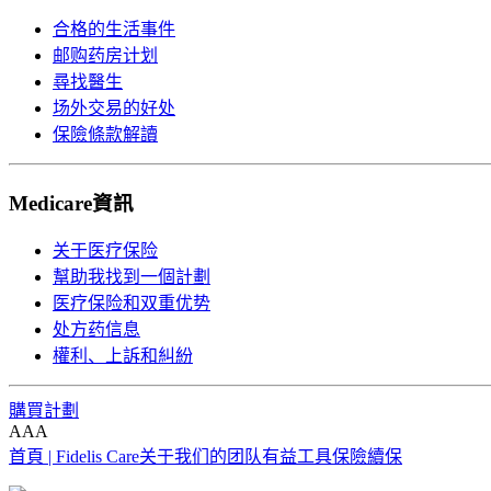
合格的生活事件
邮购药房计划
尋找醫生
场外交易的好处
保險條款解讀
Medicare資訊
关于医疗保险
幫助我找到一個計劃
医疗保险和双重优势
处方药信息
權利、上訴和糾紛
購買計劃
A
A
A
首頁 | Fidelis Care
关于我们的团队
有益工具
保險續保