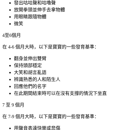
發出咕咕聲和咕嚕聲
放開拳頭並伸手去拿物體
用眼睛跟隨物體
微笑
4至6個月
在 4-6 個月大時，以下是寶寶的一些發育基準：
翻身並伸出雙臂
保持頭部穩定
大笑和胡言亂語
辨識熟悉的人和陌生人
回應他們的名字
在此期間結束時可以在沒有支撐的情況下坐直
7 至 9 個月
在 7-9 個月大時，以下是寶寶的一些發育基準：
用聲音表達快樂或悲傷