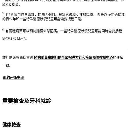
MMR
：如果計劃帶 6-11 月齡兒童到美國境外旅行，則應在出發前為其接種一劑
MMR 疫苗。
5
HPV 疫苗包含兩針，間隔 6 個月。建議男孩和女孩都接種。15 歲以後開始接種
的青少年和一些特殊醫療狀況兒童可能需要接種三劑。
6
有
兩種疫苗可以預防腦膜炎球菌病。一些特殊醫療狀況兒童可能同時需要接種
MCV4 和
MenB
。
該計劃表與免疫實踐
諮詢委員會制訂的全國指導方針和疾病預防控制中心
的建議
一致。
紐約州衛生部
重要檢查及牙科就診
健康檢查