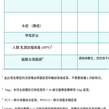
水痘 （雞痘）
甲型肝炎
5
人類 乳頭狀瘤病毒 (HPV)
請諮詢醫生，您的孩子
6
腦膜炎球菌病
1
對於
某些類型的流感嗜血桿菌疫苗和輪狀病毒疫苗，不需要接種 6 月齡劑次。
2
Tdap
：未完全接種百日咳疫苗的 7-10 歲兒童應接種單劑 Tdap 疫苗。
3
PCV
= 肺炎球菌結合疫苗；PPSV23 = 肺炎球菌多糖疫苗
4