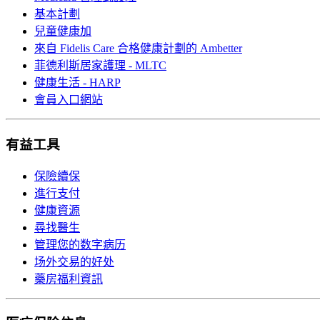
基本計劃
兒童健康加
來自 Fidelis Care 合格健康計劃的 Ambetter
菲德利斯居家護理 - MLTC
健康生活 - HARP
會員入口網站
有益工具
保險續保
進行支付
健康資源
尋找醫生
管理您的数字病历
场外交易的好处
藥房福利資訊