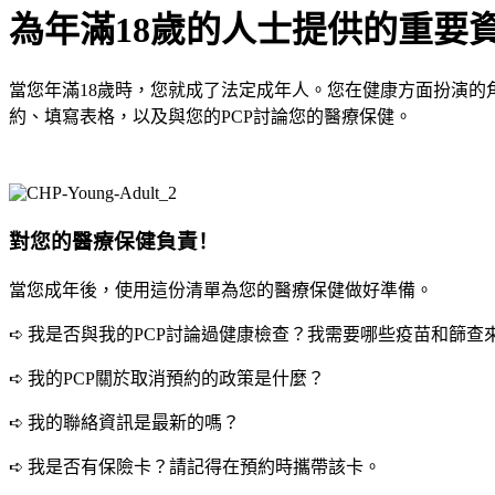
為年滿
18
歲的人士提供的重要
當您年滿
18
歲時，您就成了法定成年人。您在健康方面扮演的
約、填寫表格，以及與您的
PCP
討論您的醫療保健。
對您的醫療保健負責！
當您成年後，使用這份清單為您的醫療保健做好準備。
➪
我是否與我的
PCP
討論過健康檢查？我需要哪些疫苗和篩查
➪
我的
PCP
關於取消預約的政策是什麼？
➪
我的聯絡資訊是最新的嗎？
➪
我是否有保險卡？請記得在預約時攜帶該卡。