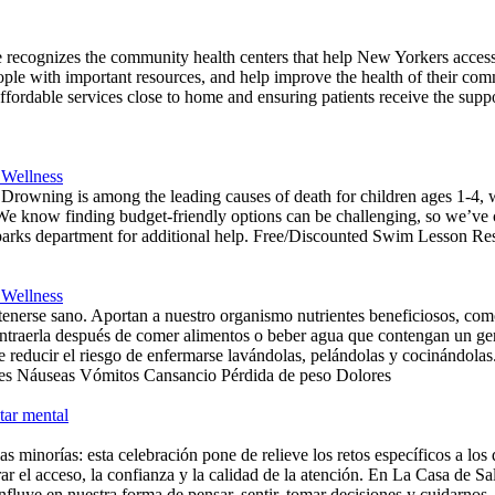
ecognizes the community health centers that help New Yorkers access the
people with important resources, and help improve the health of their c
affordable services close to home and ensuring patients receive the su
 Wellness
. Drowning is among the leading causes of death for children ages 1-4, 
 We know finding budget-friendly options can be challenging, so we’ve 
rks department for additional help. Free/Discounted Swim Lesson Resou
 Wellness
nerse sano. Aportan a nuestro organismo nutrientes beneficiosos, como 
ntraerla después de comer alimentos o beber agua que contengan un ger
e reducir el riesgo de enfermarse lavándolas, pelándolas y cocinándola
ales Náuseas Vómitos Cansancio Pérdida de peso Dolores
tar mental
as minorías: esta celebración pone de relieve los retos específicos a lo
r el acceso, la confianza y la calidad de la atención. En La Casa de Sal
nfluye en nuestra forma de pensar, sentir, tomar decisiones y cuidarnos