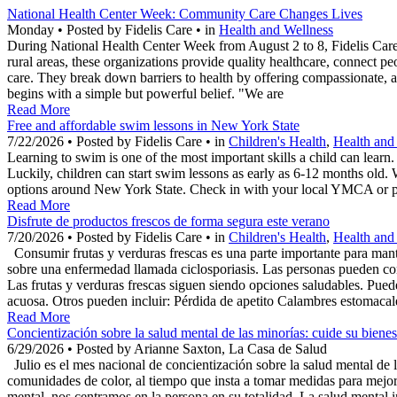
National Health Center Week: Community Care Changes Lives
Monday • Posted by Fidelis Care • in
Health and Wellness
During National Health Center Week from August 2 to 8, Fidelis Care r
rural areas, these organizations provide quality healthcare, connect 
care. They break down barriers to health by offering compassionate, 
begins with a simple but powerful belief. "We are
Read More
Free and affordable swim lessons in New York State
7/22/2026 • Posted by Fidelis Care • in
Children's Health
,
Health and
Learning to swim is one of the most important skills a child can learn
Luckily, children can start swim lessons as early as 6-12 months old.
options around New York State. Check in with your local YMCA or pa
Read More
Disfrute de productos frescos de forma segura este verano
7/20/2026 • Posted by Fidelis Care • in
Children's Health
,
Health and
Consumir frutas y verduras frescas es una parte importante para mante
sobre una enfermedad llamada ciclosporiasis. Las personas pueden co
Las frutas y verduras frescas siguen siendo opciones saludables. Pued
acuosa. Otros pueden incluir: Pérdida de apetito Calambres estomac
Read More
Concientización sobre la salud mental de las minorías: cuide su bienes
6/29/2026 • Posted by Arianne Saxton, La Casa de Salud
Julio es el mes nacional de concientización sobre la salud mental de l
comunidades de color, al tiempo que insta a tomar medidas para mejora
mental, nos centramos en la persona en su totalidad. La salud mental i