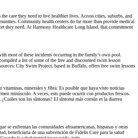
 care they need to live healthier lives. Across cities, suburbs, and
ommunities. Community health centers do far more than provide medical
pport they need. At Harmony Healthcare Long Island, that commitment
with most of these incidents occurring in the family’s own pool.
compiled a list of some of the free and discounted swim lesson
rces: City Swim Project, based in Buffalo, offers free swim lessons
vitaminas, minerales y fibra. Es posible que haya visto noticias
men minúsculo. A veces, esto puede ocurrir con productos frescos.
s. ¿Cuáles son los síntomas? El síntoma más común es la diarrea
s que se enfrentan las comunidades afroamericanas, hispanas y otras
ud, beneficiaria de una subvención de Fidelis Care para la salud
. Cuando la salud mental no se cuida, todo