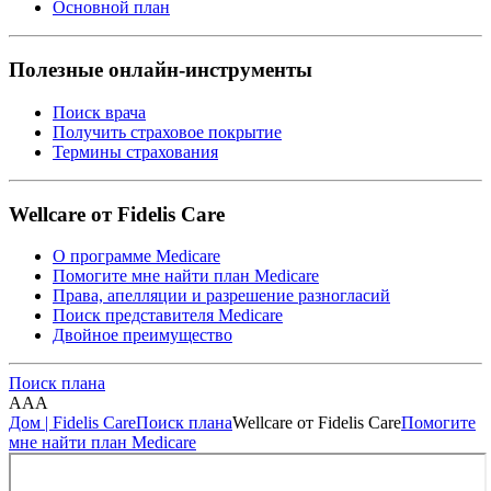
Основной план
Полезные онлайн-инструменты
Поиск врача
Получить страховое покрытие
Термины страхования
Wellcare от Fidelis Care
О программе Medicare
Помогите мне найти план Medicare
Права, апелляции и разрешение разногласий
Поиск представителя Medicare
Двойное преимущество
Поиск плана
A
A
A
Дом | Fidelis Care
Поиск плана
Wellcare от Fidelis Care
Помогите
мне найти план Medicare