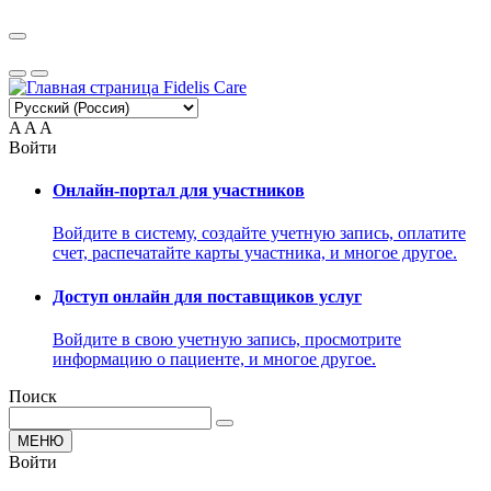
A
A
A
Войти
Онлайн-портал для участников
Войдите в систему, создайте учетную запись, оплатите
счет, распечатайте карты участника, и многое другое.
Доступ онлайн для поставщиков услуг
Войдите в свою учетную запись, просмотрите
информацию о пациенте, и многое другое.
Поиск
МЕНЮ
Войти