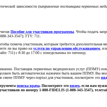
котической зависимости
(направление поставщика первичных меди
очитав
Пособие для участников программы
. Чтобы подать зап
-888-343-3547); TTY: 711.
 чтобы помочь участникам, которым требуется дополнительная м
еете ли вы право на
услуги по управлению обслуживанием
, и
йп: 711) с 8:30 до 17:00 с понедельника по пятницу.
уживании. Поставщик первичных медицинских услуг (ППМУ) помо
уг должен быть автоматически назначен быть вашим ППМУ. Вы м
 в смене ППМУ через портал для участников, посмотрите это
вид
струмента
поиска врача
. Посмотрите это
видео
, если вам нужн
частников по номеру 1-888-FIDELIS (1-888-343-3547), телета