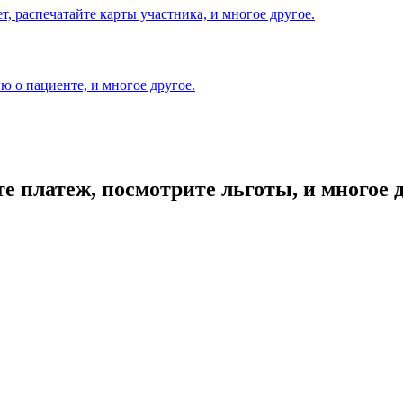
т, распечатайте карты участника, и многое другое.
 о пациенте, и многое другое.
е платеж, посмотрите льготы, и многое д