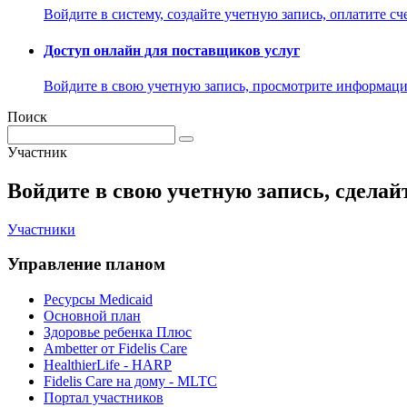
Войдите в систему, создайте учетную запись, оплатите сче
Доступ онлайн для поставщиков услуг
Войдите в свою учетную запись, просмотрите информацию
Поиск
Участник
Войдите в свою учетную запись, сделайт
Участники
Управление планом
Ресурсы Medicaid
Основной план
Здоровье ребенка Плюс
Ambetter от Fidelis Care
HealthierLife - HARP
Fidelis Care на дому - MLTC
Портал участников