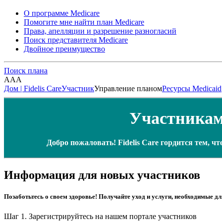
О программе Medicare
Помогите мне найти план Medicare
Права, апелляции и разрешение разногласий
Поиск представителя Medicare
Двойное преимущество
Поиск плана
A
A
A
Дом | Fidelis Care
Участник
Управление планом
Ресурсы Medicaid
Участникам
Добро пожаловать! Fidelis Care гордится тем, 
Информация для новых участников
Позаботьтесь о своем здоровье! Получайте уход и услуги, необходимые 
Шаг 1. Зарегистрируйтесь на нашем портале участников