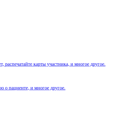
т, распечатайте карты участника, и многое другое.
 о пациенте, и многое другое.