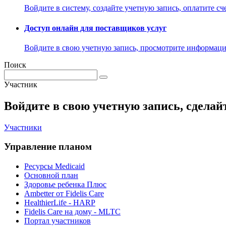
Войдите в систему, создайте учетную запись, оплатите сче
Доступ онлайн для поставщиков услуг
Войдите в свою учетную запись, просмотрите информацию
Поиск
Участник
Войдите в свою учетную запись, сделайт
Участники
Управление планом
Ресурсы Medicaid
Основной план
Здоровье ребенка Плюс
Ambetter от Fidelis Care
HealthierLife - HARP
Fidelis Care на дому - MLTC
Портал участников