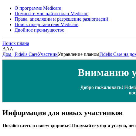
О программе Medicare
Помогите мне найти план Medicare
Права, апелляции и разрешение разногласий
Поиск представителя Medicare
Двойное преимущество
Поиск плана
A
A
A
Дом | Fidelis Care
Участник
Управление планом
Fidelis Care на д
Вниманию уч
Добро пожаловать! Fidel
пос
Информация для новых участников
Позаботьтесь о своем здоровье! Получайте уход и услуги, 