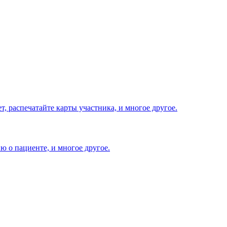
т, распечатайте карты участника, и многое другое.
 о пациенте, и многое другое.