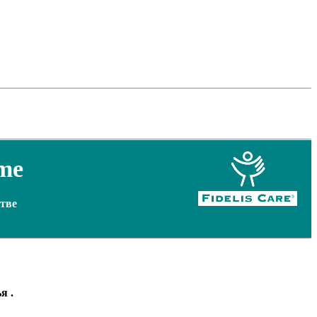
me
стве
ья
.