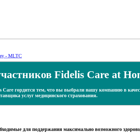
ому - MLTC
астников Fidelis Care at Ho
is Care гордится тем, что вы выбрали нашу компанию в каче
тавщика услуг медицинского страхования.
необходимые для поддержания максимально возможного здоров