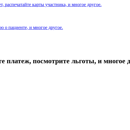
т, распечатайте карты участника, и многое другое.
 о пациенте, и многое другое.
е платеж, посмотрите льготы, и многое д