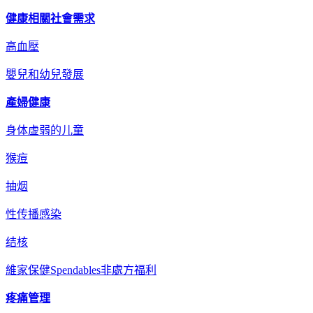
健康相關社會需求
高血壓
嬰兒和幼兒發展
產婦健康
身体虚弱的儿童
猴痘
抽烟
性传播感染
结核
維家保健Spendables非處方福利
疼痛管理