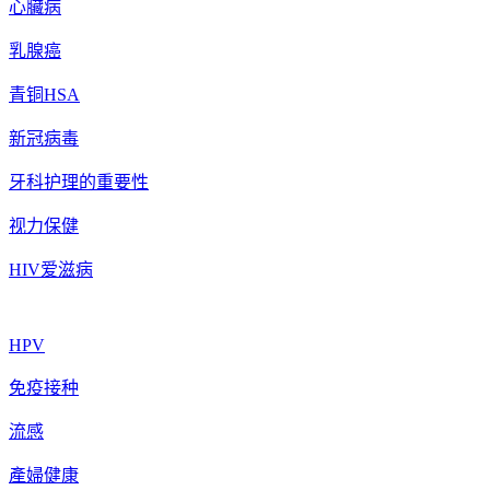
心臟病
乳腺癌
青铜HSA
新冠病毒
牙科护理的重要性
视力保健
HIV爱滋病
HPV
免疫接种
流感
產婦健康