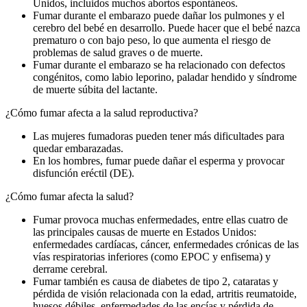
Unidos, incluidos muchos abortos espontáneos.
Fumar durante el embarazo puede dañar los pulmones y el
cerebro del bebé en desarrollo. Puede hacer que el bebé nazca
prematuro o con bajo peso, lo que aumenta el riesgo de
problemas de salud graves o de muerte.
Fumar durante el embarazo se ha relacionado con defectos
congénitos, como labio leporino, paladar hendido y síndrome
de muerte súbita del lactante.
¿Cómo fumar afecta a la salud reproductiva?
Las mujeres fumadoras pueden tener más dificultades para
quedar embarazadas.
En los hombres, fumar puede dañar el esperma y provocar
disfunción eréctil (DE).
¿Cómo fumar afecta la salud?
Fumar provoca muchas enfermedades, entre ellas cuatro de
las principales causas de muerte en Estados Unidos:
enfermedades cardíacas, cáncer, enfermedades crónicas de las
vías respiratorias inferiores (como EPOC y enfisema) y
derrame cerebral.
Fumar también es causa de diabetes de tipo 2, cataratas y
pérdida de visión relacionada con la edad, artritis reumatoide,
huesos débiles, enfermedades de las encías y pérdida de