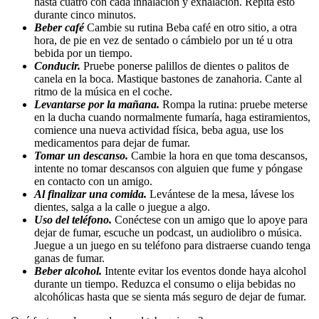
hasta cuatro con cada inhalación y exhalación. Repita esto
durante cinco minutos.
Beber café
Cambie su rutina Beba café en otro sitio, a otra
hora, de pie en vez de sentado o cámbielo por un té u otra
bebida por un tiempo.
Conducir.
Pruebe ponerse palillos de dientes o palitos de
canela en la boca. Mastique bastones de zanahoria. Cante al
ritmo de la música en el coche.
Levantarse por la mañana.
Rompa la rutina: pruebe meterse
en la ducha cuando normalmente fumaría, haga estiramientos,
comience una nueva actividad física, beba agua, use los
medicamentos para dejar de fumar.
Tomar un descanso.
Cambie la hora en que toma descansos,
intente no tomar descansos con alguien que fume y póngase
en contacto con un amigo.
Al finalizar una comida.
Levántese de la mesa, lávese los
dientes, salga a la calle o juegue a algo.
Uso del teléfono.
Conéctese con un amigo que lo apoye para
dejar de fumar, escuche un podcast, un audiolibro o música.
Juegue a un juego en su teléfono para distraerse cuando tenga
ganas de fumar.
Beber alcohol.
Intente evitar los eventos donde haya alcohol
durante un tiempo. Reduzca el consumo o elija bebidas no
alcohólicas hasta que se sienta más seguro de dejar de fumar.