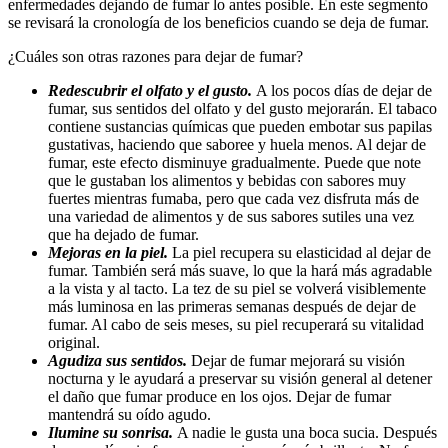
enfermedades dejando de fumar lo antes posible. En este segmento
se revisará la cronología de los beneficios cuando se deja de fumar.
¿Cuáles son otras razones para dejar de fumar?
Redescubrir el olfato y el gusto.
A los pocos días de dejar de
fumar, sus sentidos del olfato y del gusto mejorarán. El tabaco
contiene sustancias químicas que pueden embotar sus papilas
gustativas, haciendo que saboree y huela menos. Al dejar de
fumar, este efecto disminuye gradualmente. Puede que note
que le gustaban los alimentos y bebidas con sabores muy
fuertes mientras fumaba, pero que cada vez disfruta más de
una variedad de alimentos y de sus sabores sutiles una vez
que ha dejado de fumar.
Mejoras en la piel.
La piel recupera su elasticidad al dejar de
fumar. También será más suave, lo que la hará más agradable
a la vista y al tacto. La tez de su piel se volverá visiblemente
más luminosa en las primeras semanas después de dejar de
fumar. Al cabo de seis meses, su piel recuperará su vitalidad
original.
Agudiza sus sentidos.
Dejar de fumar mejorará su visión
nocturna y le ayudará a preservar su visión general al detener
el daño que fumar produce en los ojos. Dejar de fumar
mantendrá su oído agudo.
Ilumine su sonrisa.
A nadie le gusta una boca sucia. Después