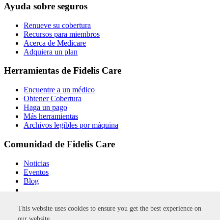
Ayuda sobre seguros
Renueve su cobertura
Recursos para miembros
Acerca de Medicare
Adquiera un plan
Herramientas de Fidelis Care
Encuentre a un médico
Obtener Cobertura
Haga un pago
Más herramientas
Archivos legibles por máquina
Comunidad de Fidelis Care
Noticias
Eventos
Blog
Al hacer clic en estos enlaces, usted saldrá del sitio web de
Fidelis Care.
This website uses cookies to ensure you get the best experience on
our website.