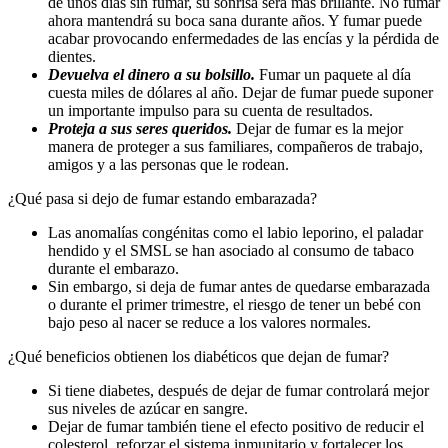
de unos días sin fumar, su sonrisa será más brillante. No fumar
ahora mantendrá su boca sana durante años. Y fumar puede
acabar provocando enfermedades de las encías y la pérdida de
dientes.
Devuelva el dinero a su bolsillo.
Fumar un paquete al día
cuesta miles de dólares al año. Dejar de fumar puede suponer
un importante impulso para su cuenta de resultados.
Proteja a sus seres queridos.
Dejar de fumar es la mejor
manera de proteger a sus familiares, compañeros de trabajo,
amigos y a las personas que le rodean.
¿Qué pasa si dejo de fumar estando embarazada?
Las anomalías congénitas como el labio leporino, el paladar
hendido y el SMSL se han asociado al consumo de tabaco
durante el embarazo.
Sin embargo, s
i deja de fumar antes de quedarse embarazada
o durante el primer trimestre, el riesgo de tener un bebé con
bajo peso al nacer se reduce a los valores normales.
¿Qué beneficios obtienen los diabéticos que dejan de fumar?
Si tiene diabetes, después de dejar de fumar controlará mejor
sus niveles de azúcar en sangre.
Dejar de fumar también tiene el efecto positivo de reducir el
colesterol, reforzar el sistema inmunitario y fortalecer los