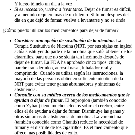
Y luego tómelo un día a la vez.
Si es necesario, vuelva a levantarse.
Dejar de fumar es difícil,
y a menudo requiere más de un intento. Si fumó después del
día en que dejó de fumar, vuelva a levantarse y no se rinda.
¿Cómo puedo utilizar los medicamentos para dejar de fumar?
Considere una opción de sustitución de la nicotina.
La
Terapia Sustitutiva de Nicotina (NRT, por sus siglas en inglés)
actúa sustituyendo parte de la nicotina que solía obtener de los
cigarrillos, para que no se sienta tan incómodo después de
dejar de fumar. La FDA ha aprobado cinco tipos: chicle,
parche transdérmico, aerosol nasal, inhalador oral y
comprimido. Cuando se utiliza según las instrucciones, la
mayoría de las personas obtienen suficiente nicotina de la
NRT para evitar tener ganas abrumadoras y síntomas de
abstinencia.
Consulte con su médico acerca de los medicamentos que le
ayudan a dejar de fumar.
El bupropion (también conocido
como Zyban) tiene muchos efectos sobre el cerebro, entre
ellos el de ayudar a dejar de fumar. Disminuye las ganas y
otros síntomas de abstinencia de nicotina. La vareniclina
(también conocida como Chantix) reduce la necesidad de
fumar y el disfrute de los cigarrillos. Es el medicamento que
ofrece más posibilidades de éxito.