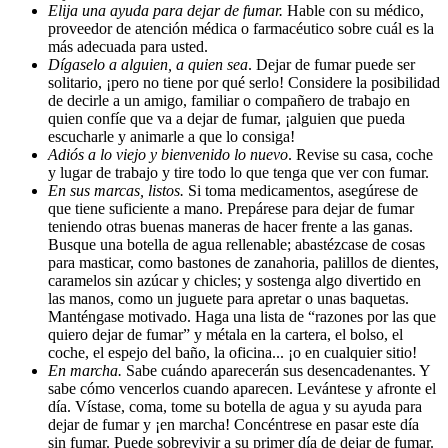
Elija una ayuda para dejar de fumar.
Hable con su médico,
proveedor de atención médica o farmacéutico sobre cuál es la
más adecuada para usted.
Dígaselo a alguien, a quien sea
. Dejar de fumar puede ser
solitario, ¡pero no tiene por qué serlo! Considere la posibilidad
de decirle a un amigo, familiar o compañero de trabajo en
quien confíe que va a dejar de fumar, ¡alguien que pueda
escucharle y animarle a que lo consiga!
Adiós a lo viejo y bienvenido lo nuevo
. Revise su casa, coche
y lugar de trabajo y tire todo lo que tenga que ver con fumar.
En sus marcas, listos.
Si toma medicamentos, asegúrese de
que tiene suficiente a mano. Prepárese para dejar de fumar
teniendo otras buenas maneras de hacer frente a las ganas.
Busque una botella de agua rellenable; abastézcase de cosas
para masticar, como bastones de zanahoria, palillos de dientes,
caramelos sin azúcar y chicles; y sostenga algo divertido en
las manos, como un juguete para apretar o unas baquetas.
Manténgase motivado. Haga una lista de “razones por las que
quiero dejar de fumar” y métala en la cartera, el bolso, el
coche, el espejo del baño, la oficina... ¡o en cualquier sitio!
En marcha.
Sabe cuándo aparecerán sus desencadenantes. Y
sabe cómo vencerlos cuando aparecen. Levántese y afronte el
día. Vístase, coma, tome su botella de agua y su ayuda para
dejar de fumar y ¡en marcha! Concéntrese en pasar este día
sin fumar. Puede sobrevivir a su primer día de dejar de fumar.