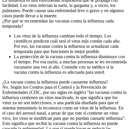
La influenza es una enfermedad respiratoria que se propaga con
facilidad. Los virus infectan la nariz, la garganta y, a veces, los
pulmones. Puede causar una enfermedad leve o grave y en algunos
casos puede llevar a la muerte.
¿Por qué se recomiendan las vacunas contra la influenza cada
temporada?
Los virus de la influenza cambian todo el tiempo. Los
científicos predicen cuál será el virus más común cada año.
Por eso, las vacunas contra la influenza se actualizan cada
temporada para que funcionen lo mejor posible.
La protección de la vacuna contra la influenza disminuye con
el tiempo. Por esa razón, a muchas personas se les recomienda
vacunarse una vez al año. Consulte con su médico si la
vacuna contra la influenza es adecuada para usted.
¿La vacuna contra la influenza puede causarme influenza?
No. Según los Centros para el Control y la Prevención de
Enfermedades (CDC, por sus siglas en inglés) “las vacunas contra la
influenza contienen un virus inactivado, lo que significa que los
virus ya no son infecciosos, o una partícula diseñada para que el
sistema inmunitario la reconozca como un virus de la influenza. En
el caso del aerosol nasal, a pesar de que este sí contiene un virus
vivo, los virus se modifican para que no puedan causarle influenza”.
Esto significa que recibir la vacuna contra la influenza no puede
causarle la enfermedad. Lo que sí puede hacer es reducir las